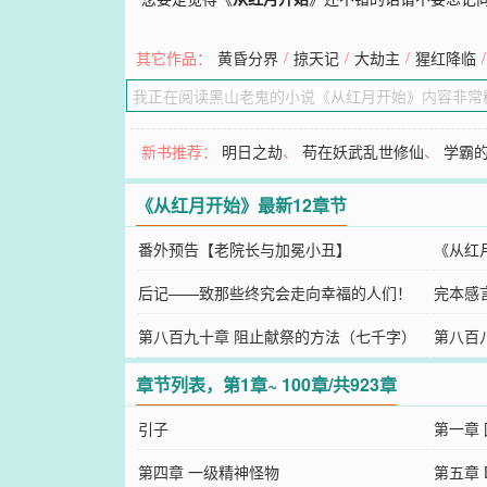
其它作品：
黄昏分界
/
掠天记
/
大劫主
/
猩红降临
/
新书推荐：
明日之劫
、
苟在妖武乱世修仙
、
学霸
《从红月开始》最新12章节
番外预告【老院长与加冕小丑】
《从红
后记——致那些终究会走向幸福的人们！
完本感
第八百九十章 阻止献祭的方法（七千字）
第八百
字）
章节列表，第1章~ 100章/共923章
引子
第一章
第四章 一级精神怪物
第五章 