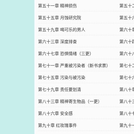
第五十一章 精神损伤
第五十
第五十五章 月蚀研究院
第五十
第五十九章 喝可乐的男人
第六十
第六十三章 深度排查
第六十
第六十七章 恐惧情绪（三更）
第六十
第七十一章 严重被污染者（新书求票）
第七十
第七十五章 污染与被污染
第七十
第七十九章 责任要划清
第八十
第八十三章 精神寄生物品（一更）
第八十
第八十六章 安全感
第八十
第九十章 红玫瑰事件
第九十