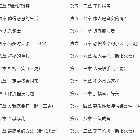
二章 斩断逻辑链
第五十三章 工作报告
六章 值得感恩的生活
第五十七章 家人是真实的吗？
章 无头骑士
第六十一章 城外能力者
四章 特殊污染源——072
第六十五章 恐惧笼罩的小区（一更
八章 神秘的单兵
第六十九章 私人委托（新书求票）
二章 相视一笑（一更）
第七十三章 人头触手（二更）
六章 一定要按合同来
第七十七章 不必闹成这样
章 工作流程没问题
第八十一章 那幅画，好美
三章 爱我就要在一起（二更）
第八十四章 突发性精神污染事件（
七章 全城暴乱
两千加更）
第八十八章 一级戒备
一章 最简单的方法（新书求票）
第九十二章 第三阶段（新书求票）