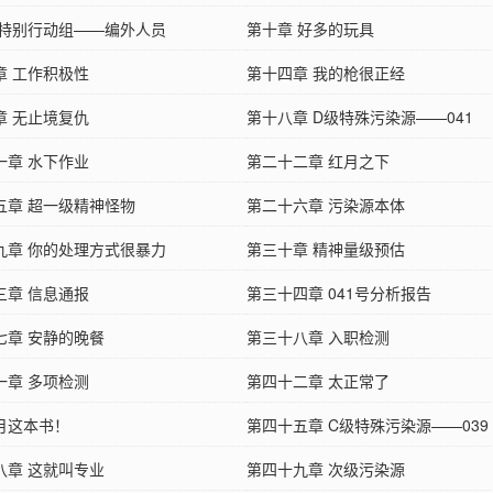
 特别行动组——编外人员
第十章 好多的玩具
章 工作积极性
第十四章 我的枪很正经
章 无止境复仇
第十八章 D级特殊污染源——041
一章 水下作业
第二十二章 红月之下
五章 超一级精神怪物
第二十六章 污染源本体
九章 你的处理方式很暴力
第三十章 精神量级预估
三章 信息通报
第三十四章 041号分析报告
七章 安静的晚餐
第三十八章 入职检测
一章 多项检测
第四十二章 太正常了
月这本书！
第四十五章 C级特殊污染源——039
八章 这就叫专业
第四十九章 次级污染源