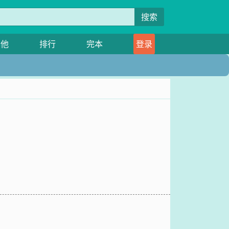
搜索
其他
排行
完本
登录