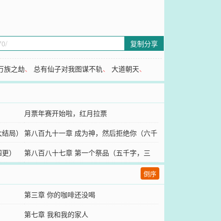
复制分享
万族之劫
、
总有仙子对我图谋不轨
、
大道朝天
、
月票年赛开始啦，红月拉票
大结局）
第八百九十一章 成为神，然后拒绝你（六千
四更）
字）
第八百八十七章 第一个祭品（五千字，三
更）
倒序
第三章 你的咖啡还没喝
第七章 我和我的家人