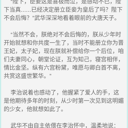
“陛下，臣妾这是喜极而泣，是感动不已，陛
下当真......已经决定册立臣妾为皇后了吗？陛下
不会后悔？”武华深深地看着眼前的大唐天子。
“当然不会，朕绝对不会后悔的，朕从少年时
开始就想和你共度一生了，当时不能册立你为晋
王妃，太子妃，现在朕就补偿给你一个后位，咱
们夫妻同心，朝堂论证，互为知己，寝宫相伴，
情比金坚。纵有六宫粉黛，唯愿与卿白首不离，
共赏这盛世繁华。”
李治说着也感动了，他握紧了爱人的手，这
是他期待多年的时刻，从少时第一次见到这明媚
的少女，他就想如此了。
武华不由自主依偎在李治怀中，温柔地说：