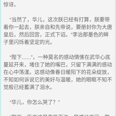
惊讶。
“当然了，华儿，这次朕已经有打算，朕要带
着你一起去，朕亲自和先帝说，要册封你为大唐
皇后，然后回宫，正式下诏。”李治那墨色的眸
子里闪烁着坚定的光。
“陛下......”，一种莫名的感动情愫在武华心底
蔓延开来，堵住了她的嘴巴，只留下满满的感动
在心中荡漾。这感动像春日暖阳下的花朵绽放，
不知如何诉说它的美好与温暖，她的眼眶不知不
觉般已经蓄满了泪水。
“华儿，你怎么哭了？”