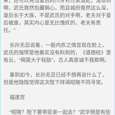
来，还可以充当皇后的爪牙对付萧淑妃，没想到
啊，武氏竟然包藏祸心，而且城府竟然这么深，
皇后长于大族，不是武氏的对手啊，老夫对于皇
后被废，其实内心是无比愧疚的，老夫有责
任。”
长孙无忌说着，一股内疚之情显现在脸上，
武氏的强悍是他着实没有料到的，《道德经》里
有云，“祸莫大于轻敌”，古人真是诚不我欺啊。
事到如今，长孙无忌已经不想再说什么了，
但是他隐隐觉得这次陛下拜谒昭陵不同寻常。
福遂宫
“昭陵？陛下要带臣妾一起去？”武华倒是有些