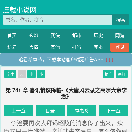
连载小说网
搜索
首页
玄幻
武侠
都市
历史
网游
科幻
言情
其他
排行
完本
登录
追看新章节，下载本站客户端无广告APP
↓↓↓
字体
大
中
小
换手
关灯
第 741 章 喜讯悄然降临-《大唐风云录之高宗大帝李
治》
上一章
目录
存书签
下一章
李治要再次去拜谒昭陵的消息传了出来，众
臣又是一片哗然，这并非先帝忌日，怎么忽然间