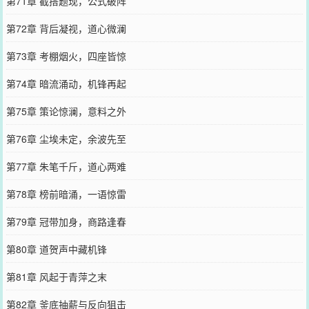
第71章 截搭题现，公式破阵
第72章 背后凝视，道心微澜
第73章 考棚烟火，四座皆惊
第74章 暗流涌动，机锋再起
第75章 策论惊澜，意料之外
第76章 尘埃未定，余波先至
第77章 朱笔千斤，道心两难
第78章 榜前暗涌，一语惊雷
第79章 冠带加身，商路逢春
第80章 道贺声中藏机锋
第81章 风起于青萍之末
第82章 釜底抽薪与反向狙击