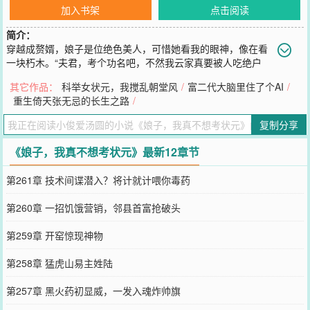
加入书架
点击阅读
简介：
穿越成赘婿，娘子是位绝色美人，可惜她看我的眼神，像在看
一块朽木。“夫君，考个功名吧，不然我云家真要被人吃绝户
了。”她叹气。我，一个精通历史与社会学的现代博士，看着书上那些
其它作品：
科举女状元，我搅乱朝堂风
/
富二代大脑里住了个AI
/
“之乎者也”和简单的数理题，陷入了沉思。这玩意儿……需要考？好
重生倚天张无忌的长生之路
/
吧，为了报答救命之恩，也为了不让美人娘子失望，我只好收起我的
咸鱼心，勉强……去屠个榜吧。
复制分享
您要是觉得《
娘子，我真不想考状元
》还不错的话请不要忘记向您QQ
群和微博微信里的朋友推荐哦！
《娘子，我真不想考状元》最新12章节
第261章 技术间谍潜入？将计就计喂你毒药
第260章 一招饥饿营销，邻县首富抢破头
第259章 开窑惊现神物
第258章 猛虎山易主姓陆
第257章 黑火药初显威，一发入魂炸帅旗