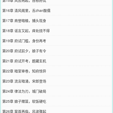
第15章 风云再起，目标府试
第16章 清风阁里，舌zhan酸儒
第17章 商誉暗植，捕头现身
第18章 谣言又起，痒处挠不得
第19章 府试门槛，身份再考
第20章 府试前夕，娘子有令
第21章 府试开考，题藏玄机
第22章 暗室审卷，知府惊异
第23章 流言暗涌，宋郎登场
第24章 律法为刃，城门破局
第25章 娘子赠篮，软饭硬吃
第26章 案首再临，风波骤起