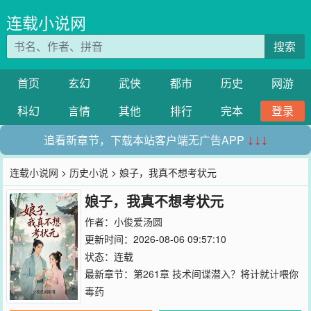
连载小说网
搜索
首页
玄幻
武侠
都市
历史
网游
科幻
言情
其他
排行
完本
登录
追看新章节，下载本站客户端无广告APP
↓↓↓
连载小说网
>
历史小说
> 娘子，我真不想考状元
娘子，我真不想考状元
作者：
小俊爱汤圆
更新时间：2026-08-06 09:57:10
状态：连载
最新章节：
第261章 技术间谍潜入？将计就计喂你
毒药