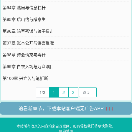
第94章 赌局与信息杠杆
第95章 后山约与醋意生
第96章 暗室密谋与娘子反击
第97章 账本公开与谣言反噬
第98章 诗会请柬与毒计
第99章 白衣入场与万众瞩目
第100章 兴亡苦与笔折断
1/3
1
2
3
追看新章节，下载本站客户端无广告APP
↓↓↓
本站所有收录的内容均来自互联网，如有侵权我们将尽快删除。
网站地图