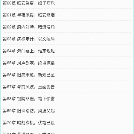
第60章 临安急变，娘子病危
第61章 星夜驰援，临安烽烟
第62章 府内对峙，暗流汹涌
第63章 病榻定计，以文破局
第64章 鸿门宴上，谁定规矩
第65章 风声鹤唳，绝境谋篇
第66章 旧疾未愈，新规已至
第67章 考前风波，直面警告
第68章 锁院命途，笔下惊雷
第69章 旧识暗访，风波又起
第70章 暗刻玄机，伏笔已设