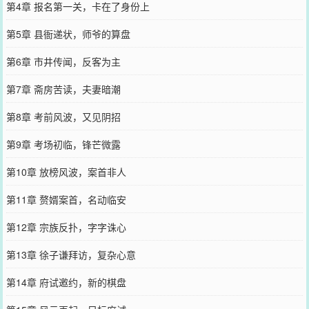
第4章 报名第一关，卡在了身份上
第5章 县衙递状，师爷的算盘
第6章 市井传闻，反客为主
第7章 斋房苦读，夫妻暗潮
第8章 考前风波，又见阴招
第9章 考场初临，锋芒微露
第10章 放榜风波，案首非人
第11章 赘婿案首，名动临安
第12章 宗族反扑，字字诛心
第13章 徐子谦拜访，复杂心意
第14章 府试邀约，新的棋盘