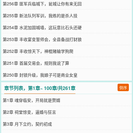
第256章 匪军兵临城下，瓮城让你有来无回
第255章 新法队列军训，我练的是杀人技
第254章 水泥加固城墙，这玩意比石头还硬
第253章 丰收宴变誓师会，全县备战打豺狼
第252章 丰收惊天下，神棍赌输学狗爬
第251章 首届交易会，规则我说了算
第250章 封锁升级，我娘子可是商业女皇
章节列表，第1章~ 100章/共261章
倒序
第1章 魂穿临安，开局就是赘婿
第2章 祠堂惊变，逼婚与狂言
第3章 月下立约，契约初成