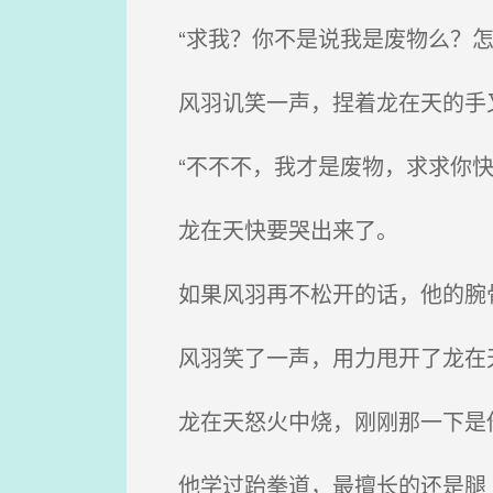
“求我？你不是说我是废物么？怎
风羽讥笑一声，捏着龙在天的手
“不不不，我才是废物，求求你快
龙在天快要哭出来了。
如果风羽再不松开的话，他的腕
风羽笑了一声，用力甩开了龙在天
龙在天怒火中烧，刚刚那一下是
他学过跆拳道，最擅长的还是腿