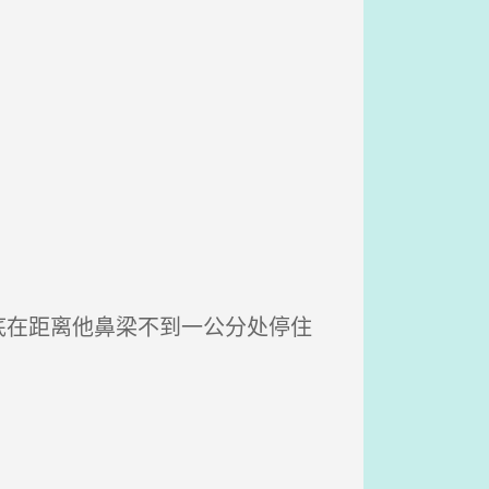
在距离他鼻梁不到一公分处停住