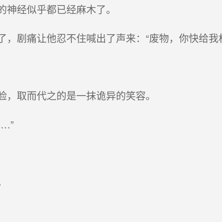
的神经似乎都已经麻木了。
，剧痛让他忍不住喊出了声来：“废物，你快给我松
脸，取而代之的是一抹诡异的笑容。
…”
。