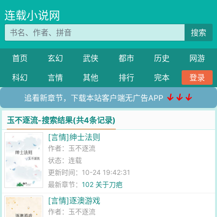
连载小说网
搜索
首页
玄幻
武侠
都市
历史
网游
科幻
言情
其他
排行
完本
登录
↓↓↓
追看新章节，下载本站客户端无广告APP
玉不逐流-搜索结果(共4条记录)
[言情]绅士法则
作者：
玉不逐流
状态：连载
更新时间：10-24 19:42:31
最新章节：
102 关于刀疤
[言情]逐澳游戏
作者：
玉不逐流