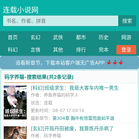
连载小说网
搜索
首页
玄幻
武侠
都市
历史
网游
科幻
言情
其他
排行
完本
登录
↓↓↓
追看新章节，下载本站客户端无广告APP
码字养猫-搜索结果(共2条记录)
[科幻]班级求生：我是大客车内唯一男生
作者：
养鱼养猫的码字人
状态：连载
更新时间：08-07 17:09:14
最新章节：
第304章 胸中有惊雷而面如平湖
[玄幻]开局丹田被废，我靠炼丹杀疯了
作者：
码字养猫