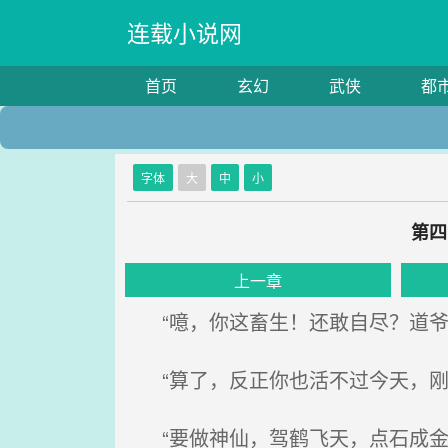
连载小说网
首页
玄幻
武侠
都
字体
大
中
小
第四
上一章
“噫，你这畜生！还敢自尽？道爷
“算了，反正你也活不过今天，刚
“要做神仙，驾鹤飞天，点石成金