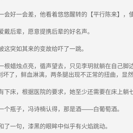
会好一会差，他看着悠悠醒转的【平行陈来】，使
爱戴后辈，愿意提携后辈的好名声。
被这突如其来的变故给吓了一跳。
根蜡烛点亮，循声望去，只见李玥就躺在自己脚边
刮坏了，鲜血淋漓，两条腿出现不正常的扭曲，显
下床，根据医院的要求，她至少还需要在床上躺
个瓶子，冯诗楠认得，那是酒——白葡萄酒。
和了一句，漆黑的眼眸中似乎有火焰跳动。