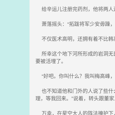
给辛运儿注册完药剂，他将两人送
萧落摇头：“拓跋将军少安毋躁，
不仅医术高明，还拥有着不比韩
所幸这个地下河所形成的岩洞无比
要被活埋了。
“好吧。你叫什么？我叫梅高峰，
也不知道他和门外的人说了些什么
理，等我回来。”说着，转头跟董
万幸，在星空大人的阵法掩护下，