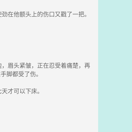
劲在他额头上的伤口又戳了一把。
，眉头紧皱，正在忍受着痛楚，再
然手脚都受了伤。
七天才可以下床。