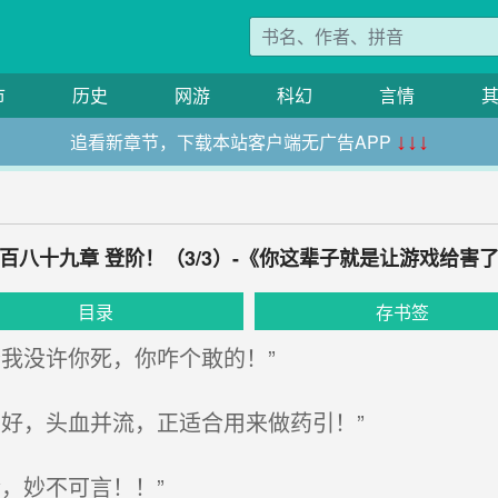
市
历史
网游
科幻
言情
追看新章节，下载本站客户端无广告APP
↓↓↓
百八十九章 登阶！（3/3）-《你这辈子就是让游戏给害
目录
存书签
我没许你死，你咋个敢的！”
好，头血并流，正适合用来做药引！”
，妙不可言！！”