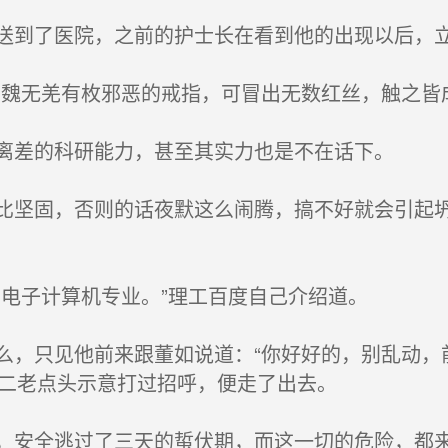
到了医院，之前的护士长在看到他的出现以后，
魏无羌有枚邪恶的戒指，可冒出无数红丝，触之皆
离差的科研能力，甚至其实力也是不在话下。
坚固，否则的话夜默这么闹腾，搞不好就会引起坍
电子计算机专业。”理工百度自己介绍道。
，只见他前来跟董如说道：“你好好的，别乱动，
家二老点头示意打过招呼，便走了出去。
安全逃过了三天的蜇伏期，而这一切的危险，都