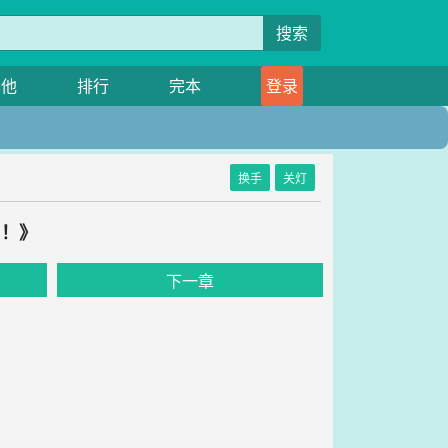
搜索
其他
排行
完本
登录
换手
关灯
了！》
下一章