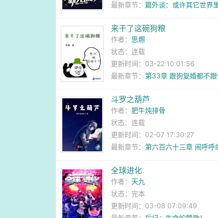
最新章节：
篇外谈：或许其它世界
来干了这碗狗粮
作者：
思燳
状态：连载
更新时间：03-22 10:01:56
最新章节：
第33章 跟狗复婚都不跟
斗罗之葫芦
作者：
肥牛炖排骨
状态：连载
更新时间：02-07 17:30:27
最新章节：
第六百六十三章 闹呼呼
全球进化
作者：
天九
状态：完本
更新时间：03-08 07:09:49
最新章节：
后记：生命的赞歌！