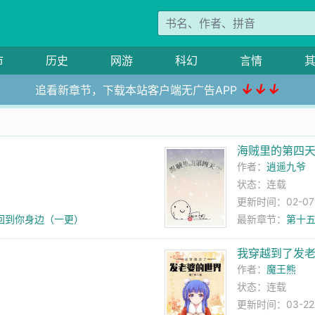
市
历史
网游
科幻
言情
↓↓↓
追看新章节，下载本站客户端无广告APP
海贼里的第四
作者：
逍遥九爷
状态：连载
更新时间：02-07 1
就回到你身边（一更）
最新章节：
第十五
我穿越到了发
作者：
魔王熊
状态：连载
更新时间：03-22 1