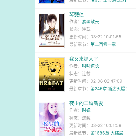
琴瑟债
作者：
素墨散云
状态：连载
更新时间：03-22 10:01:55
最新章节：
第二百零一章
我又来抓人了
作者：
呵呵道长
状态：连载
更新时间：02-08 02:47:09
最新章节：
第246章 新店火爆！
夜少的二婚新妻
作者：
时妩
状态：连载
更新时间：03-22 10:01:58
最新章节：
第1686章 大结局