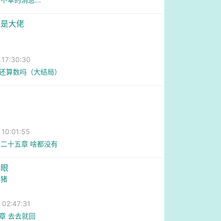
人是大佬
7:30:30
、还算数吗（大结局）
0:01:55
二十五章 啥都没有
生眼
猪猪
2:47:31
1章 去去就回