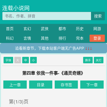
连载小说网
搜索
首页
玄幻
武侠
都市
历史
网游
科幻
言情
其他
排行
完本
登录
追看新章节，下载本站客户端无广告APP
↓↓↓
字体
大
中
小
换手
关灯
第四章 依我一件事-《通灵奇婿》
上一章
目录
存书签
下一章
第(1/3)页